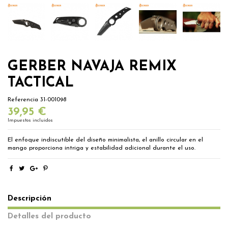
GERBER NAVAJA REMIX
TACTICAL
Referencia
31-001098
39,95 €
Impuestos incluidos
El enfoque indiscutible del diseño minimalista, el anillo circular en el
mango proporciona intriga y estabilidad adicional durante el uso.
Descripción
Detalles del producto