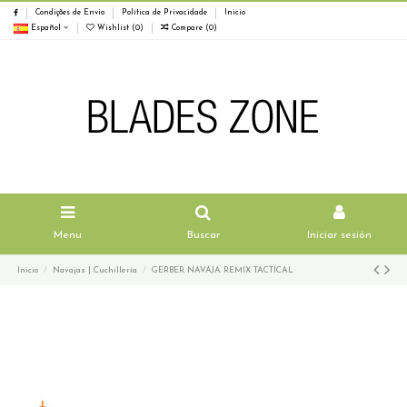
Condições de Envio
Política de Privacidade
Inicio
Español
Wishlist (
0
)
Compare (
0
)
Menu
Buscar
Iniciar sesión
Inicio
Navajas | Cuchillería
GERBER NAVAJA REMIX TACTICAL