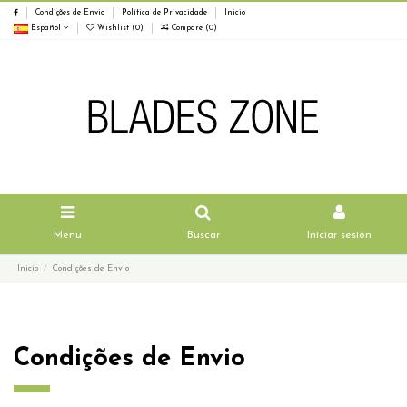
Condições de Envio
Política de Privacidade
Inicio
Español
Wishlist (
0
)
Compare (
0
)
Menu
Buscar
Iniciar sesión
Inicio
Condições de Envio
Condições de Envio