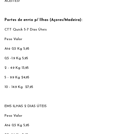
ACEITES!
Portes de envio p/ Ilhas (Açores/Madeira):
CTT Quick 5-7 Dias Úteis
Peso
Valor
Até 0,5 Kg
5,95
0,5 -1.9 Kg
5,95
2 - 4.9 Kg
13,95
5 - 9.9 Kg
24,95
10 - 14.9 Kg 27,95
EMS ILHAS 2 DIAS ÚTEIS
Peso
Valor
Até 0,5 Kg
5,95