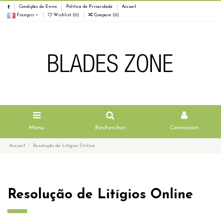
Condições de Envio
Política de Privacidade
Accueil
Français
Wishlist (
0
)
Compare (
0
)
Menu
Rechercher
Connexion
Accueil
Resolução de Litígios Online
Resolução de Litígios Online