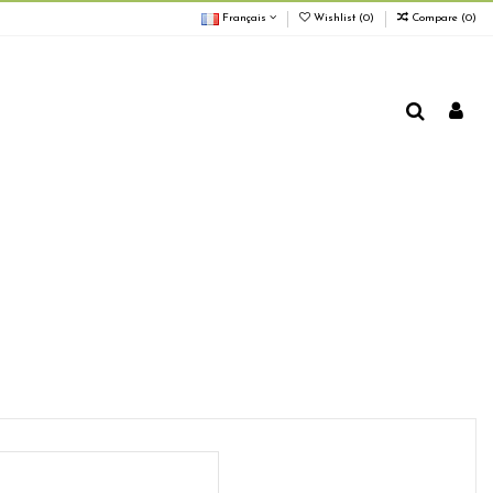
Français
Wishlist (
0
)
Compare (
0
)